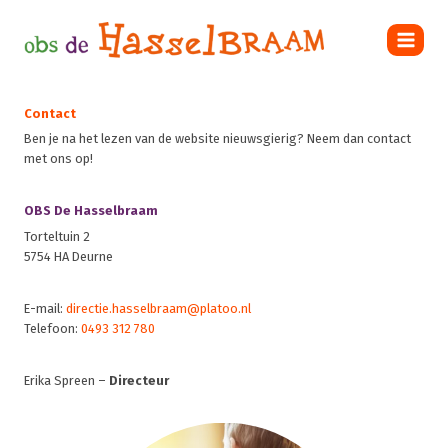
Doorgaan
naar
inhoud
Contact
Ben je na het lezen van de website nieuwsgierig? Neem dan contact
met ons op!
OBS De Hasselbraam
Torteltuin 2
5754 HA Deurne
E-mail:
directie.hasselbraam@platoo.nl
Telefoon:
0493 312 780
Erika Spreen –
Directeur