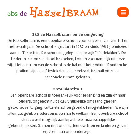
Doorgaan
naar
inhoud
OBS de Hasselbraam en de omgeving
De Hasselbraam is een openbare school voor kinderen van vier tot en
met twaalf jaar. De school is gestart in 1987 en sinds 1989 gehuisvest
aan de Torteltuin. De school is gelegen in de wijk “d’n Heiakker”. De
kinderen, die onze school bezoeken, komen voornamelijk uit deze
wijk. Het centrum van de school is de hal met het podium. Rondom het
podium zijn de elf leslokalen, de speelzaal, het balkon en de
personele ruimte gelegen.
Onze identiteit
Een openbare school is toegankelijk voor ieder kind en zijn of haar
ouders, ongeacht huidskleur, huiselijke omstandigheden,
geloofsovertuiging, culturele achtergrond of mogelijkheden. We zijn
allemaal gelijk en iedereen is van harte welkom! Een openbare school
sluit zoveel mogelijk aan bij actuele, maatschappelijke
gebeurtenissen. Samen met ouders, leerkrachten en kinderen geven
wij vorm aan ons onderwijs.